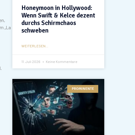
Honeymoon in Hollywood:
Wenn Swift & Kelce dezent
en,
durchs Schirmchaos
rm „La
schweben
WEITERLESEN...
11. Juli 2026
Keine Kommentare
.
PROMINENTE
d
s