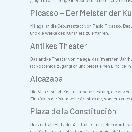
(gegrillte Sardinen). Ein Besuch in einem der vielen 
Picasso – Der Meister der Ku
Málaga ist die Geburtsstadt von Pablo Picasso. Be
und die Werke des Künstlers zu erfahren.
Antikes Theater
Das antike Theater von Málaga, das im ersten Jahrhu
ist kostenlos zugänglich und bietet einen Einblick i
Alcazaba
Die Alcazaba ist eine maurische Festung, die aus dem
Einblick in die islamische Architektur, sondern auch
Plaza de la Constitución
Der zentrale Platz der Altstadt ist umgeben von his
das Rathaus und zahlreiche Cafés und Geschäfte en