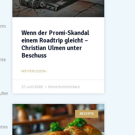
urm
Wenn der Promi-Skandal
einem Roadtrip gleicht –
Christian Ulmen unter
Beschuss
nte
WEITERLESEN...
27. Juni 2026
Keine Kommentare
aufen
REZEPTE
btes