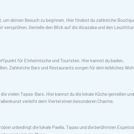
t, um deinen Besuch zu beginnen. Hier findest du zahlreiche Boutiqu
ir versprühen. Genieße den Blick auf die Alcazaba und den Leuchttu
Treffpunkt für Einheimische und Touristen. Hier kannst du baden,
ßen. Zahlreiche Bars und Restaurants sorgen für dein leibliches Wohl
die vielen Tapas-Bars. Hier kannst du die lokale Küche genießen un
traßenkunst verleiht dem Viertel einen besonderen Charme.
robier unbedingt die lokale Paella, Tapas und die berühmten Espeto