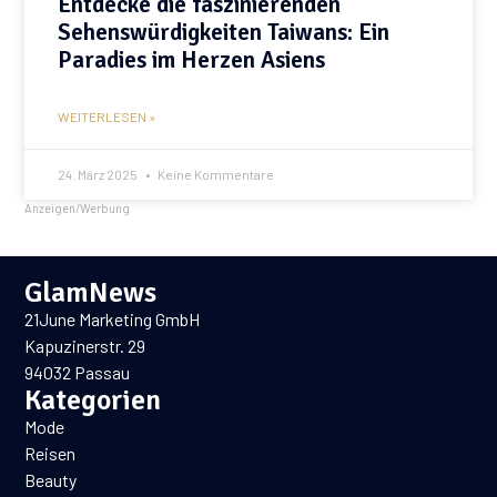
Entdecke die faszinierenden
Sehenswürdigkeiten Taiwans: Ein
Paradies im Herzen Asiens
WEITERLESEN »
24. März 2025
Keine Kommentare
Anzeigen/Werbung
GlamNews
21June Marketing GmbH
Kapuzinerstr. 29
94032 Passau
Kategorien
Mode
Reisen
Beauty