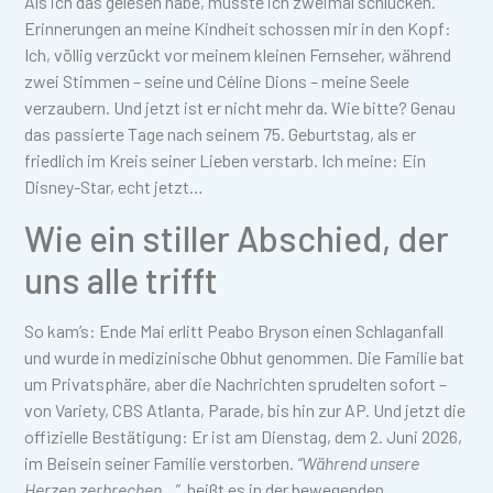
Als ich das gelesen habe, musste ich zweimal schlucken.
Erinnerungen an meine Kindheit schossen mir in den Kopf:
Ich, völlig verzückt vor meinem kleinen Fernseher, während
zwei Stimmen – seine und Céline Dions – meine Seele
verzaubern. Und jetzt ist er nicht mehr da. Wie bitte? Genau
das passierte Tage nach seinem 75. Geburtstag, als er
friedlich im Kreis seiner Lieben verstarb. Ich meine: Ein
Disney-Star, echt jetzt…
Wie ein stiller Abschied, der
uns alle trifft
So kam’s: Ende Mai erlitt Peabo Bryson einen Schlaganfall
und wurde in medizinische Obhut genommen. Die Familie bat
um Privatsphäre, aber die Nachrichten sprudelten sofort –
von Variety, CBS Atlanta, Parade, bis hin zur AP. Und jetzt die
offizielle Bestätigung: Er ist am Dienstag, dem 2. Juni 2026,
im Beisein seiner Familie verstorben.
“Während unsere
Herzen zerbrechen…”
, heißt es in der bewegenden