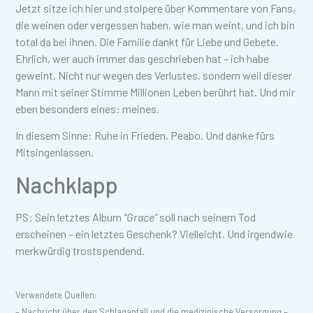
Jetzt sitze ich hier und stolpere über Kommentare von Fans,
die weinen oder vergessen haben, wie man weint, und ich bin
total da bei ihnen. Die Familie dankt für Liebe und Gebete.
Ehrlich, wer auch immer das geschrieben hat – ich habe
geweint. Nicht nur wegen des Verlustes, sondern weil dieser
Mann mit seiner Stimme Millionen Leben berührt hat. Und mir
eben besonders eines: meines.
In diesem Sinne: Ruhe in Frieden, Peabo. Und danke fürs
Mitsingenlassen.
Nachklapp
PS: Sein letztes Album
“Grace”
soll nach seinem Tod
erscheinen – ein letztes Geschenk? Vielleicht. Und irgendwie
merkwürdig trostspendend.
Verwendete Quellen:
– Nachricht über den Schlaganfall und die medizinische Versorgung –