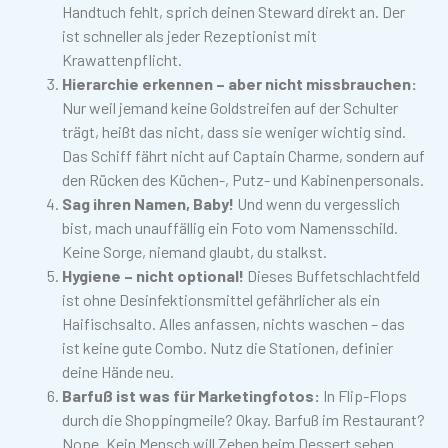
Handtuch fehlt, sprich deinen Steward direkt an. Der
ist schneller als jeder Rezeptionist mit
Krawattenpflicht.
Hierarchie erkennen – aber nicht missbrauchen:
Nur weil jemand keine Goldstreifen auf der Schulter
trägt, heißt das nicht, dass sie weniger wichtig sind.
Das Schiff fährt nicht auf Captain Charme, sondern auf
den Rücken des Küchen-, Putz- und Kabinenpersonals.
Sag ihren Namen, Baby!
Und wenn du vergesslich
bist, mach unauffällig ein Foto vom Namensschild.
Keine Sorge, niemand glaubt, du stalkst.
Hygiene – nicht optional!
Dieses Buffetschlachtfeld
ist ohne Desinfektionsmittel gefährlicher als ein
Haifischsalto. Alles anfassen, nichts waschen – das
ist keine gute Combo. Nutz die Stationen, definier
deine Hände neu.
Barfuß ist was für Marketingfotos:
In Flip-Flops
durch die Shoppingmeile? Okay. Barfuß im Restaurant?
Nope. Kein Mensch will Zehen beim Dessert sehen.