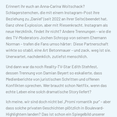
Erinnert ihr euch an Anna‑Carina Woitschack?
Schlagersternchen, die mit einem Instagram-Post ihre
Beziehung zu „Daniel“ (seit 2022 an ihrer Seite) beendet hat.
Ganz ohne Explosion, aber mit Riesenkracht. Instagram als
neue Herzklinik, findet ihr nicht? Andere Trennungen – wie die
des TV-Moderators Jochen Schropp von seinem Ehemann
Norman – trafen die Fans umso härter: Diese Partnerschaft
wirkte so stabil, eine Art Betonmauer – und zack, weg ist sie.
Unerwartet, nachdenklich, zutiefst menschlich.
Und dann war da noch Reality-TV-Star Edith Stehfest,
dessen Trennung von Damian Beyert so eskalierte, dass
Medienberichte von juristischen Schritten und offenen
Konflikten sprechen. Wer braucht schon Netflix, wenn das
echte Leben eine solch dramatische Story liefert?
Ich meine, wir sind doch nicht bei „Promi romantik pur“ – aber
dass solche privaten Geschichten plötzlich in Boulevard-
Highlightern landen? Das ist schon ein Spiegelbild unserer