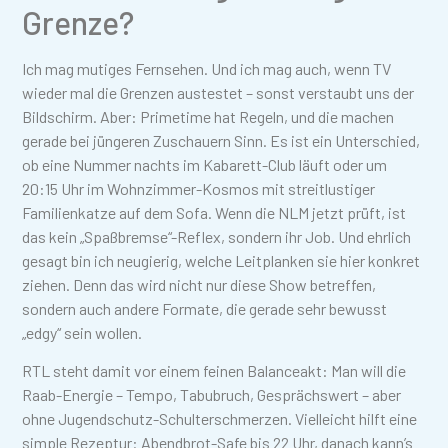
Grenze?
Ich mag mutiges Fernsehen. Und ich mag auch, wenn TV
wieder mal die Grenzen austestet – sonst verstaubt uns der
Bildschirm. Aber: Primetime hat Regeln, und die machen
gerade bei jüngeren Zuschauern Sinn. Es ist ein Unterschied,
ob eine Nummer nachts im Kabarett-Club läuft oder um
20:15 Uhr im Wohnzimmer-Kosmos mit streitlustiger
Familienkatze auf dem Sofa. Wenn die NLM jetzt prüft, ist
das kein „Spaßbremse“-Reflex, sondern ihr Job. Und ehrlich
gesagt bin ich neugierig, welche Leitplanken sie hier konkret
ziehen. Denn das wird nicht nur diese Show betreffen,
sondern auch andere Formate, die gerade sehr bewusst
„edgy“ sein wollen.
RTL steht damit vor einem feinen Balanceakt: Man will die
Raab-Energie – Tempo, Tabubruch, Gesprächswert – aber
ohne Jugendschutz-Schulterschmerzen. Vielleicht hilft eine
simple Rezeptur: Abendbrot-Safe bis 22 Uhr, danach kann’s