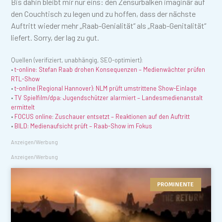
Bis dahin bleibt mir nur eins: den Zensurbalken imaginär auf
den Couchtisch zu legen und zu hoffen, dass der nächste
Auftritt wieder mehr „Raab-Genialität“ als „Raab-Genitalität“
liefert. Sorry, der lag zu gut.
Quellen (verifiziert, unabhängig, SEO-optimiert):
•
t-online: Stefan Raab drohen Konsequenzen – Medienwächter prüfen
RTL-Show
•
t-online (Regional Hannover): NLM prüft umstrittene Show-Einlage
•
TV Spielfilm/dpa: Jugendschützer alarmiert – Landesmedienanstalt
ermittelt
•
FOCUS online: Zuschauer entsetzt – Reaktionen auf den Auftritt
•
BILD: Medienaufsicht prüft – Raab-Show im Fokus
Anzeigen/Werbung
Anzeigen/Werbung
PROMINENTE