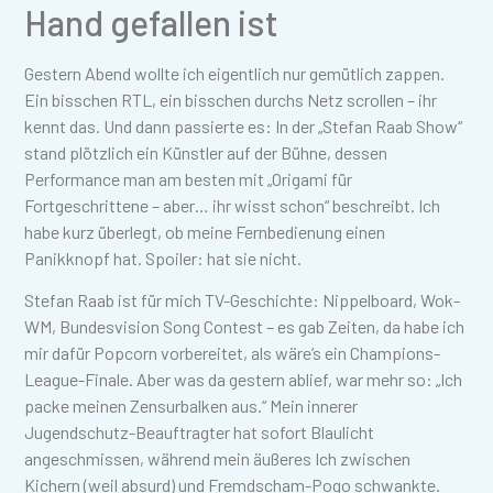
Hand gefallen ist
Gestern Abend wollte ich eigentlich nur gemütlich zappen.
Ein bisschen RTL, ein bisschen durchs Netz scrollen – ihr
kennt das. Und dann passierte es: In der „Stefan Raab Show“
stand plötzlich ein Künstler auf der Bühne, dessen
Performance man am besten mit „Origami für
Fortgeschrittene – aber… ihr wisst schon“ beschreibt. Ich
habe kurz überlegt, ob meine Fernbedienung einen
Panikknopf hat. Spoiler: hat sie nicht.
Stefan Raab ist für mich TV-Geschichte: Nippelboard, Wok-
WM, Bundesvision Song Contest – es gab Zeiten, da habe ich
mir dafür Popcorn vorbereitet, als wäre’s ein Champions-
League-Finale. Aber was da gestern ablief, war mehr so: „Ich
packe meinen Zensurbalken aus.“ Mein innerer
Jugendschutz-Beauftragter hat sofort Blaulicht
angeschmissen, während mein äußeres Ich zwischen
Kichern (weil absurd) und Fremdscham-Pogo schwankte.