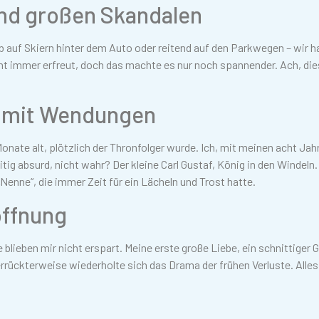
und großen Skandalen
 auf Skiern hinter dem Auto oder reitend auf den Parkwegen – wir h
cht immer erfreut, doch das machte es nur noch spannender. Ach, di
!
 mit Wendungen
ate alt, plötzlich der Thronfolger wurde. Ich, mit meinen acht Jah
itig absurd, nicht wahr? Der kleine Carl Gustaf, König in den Windeln.
nne“, die immer Zeit für ein Lächeln und Trost hatte.
offnung
blieben mir nicht erspart. Meine erste große Liebe, ein schnittiger G
errückterweise wiederholte sich das Drama der frühen Verluste. Alles