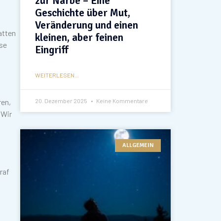
zur Narbe – Eine
Geschichte über Mut,
Veränderung und einen
atten
kleinen, aber feinen
ese
Eingriff
WEITERLESEN...
20. Dezember 2025
Keine Kommentare
ren,
 Wir
ALLGEMEIN
raf