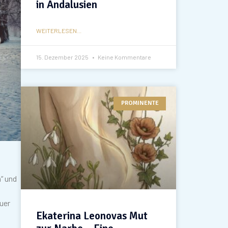
in Andalusien
WEITERLESEN...
15. Dezember 2025
Keine Kommentare
PROMINENTE
“ und
uer
Ekaterina Leonovas Mut