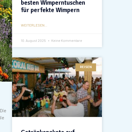
besten Wimperntuschen
für perfekte Wimpern
WEITERLESEN...
10. August 2025
Keine Kommentare
REISEN
 Die
die