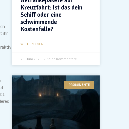
Getränkepakete auf
Kreuzfahrt: Ist das dein
Schiff oder eine
schwimmende
och
Kostenfalle?
 ihr
WEITERLESEN...
raktiv
20. Juni 2026
Keine Kommentare
n
PROMINENTE
bt.
bt.
deres