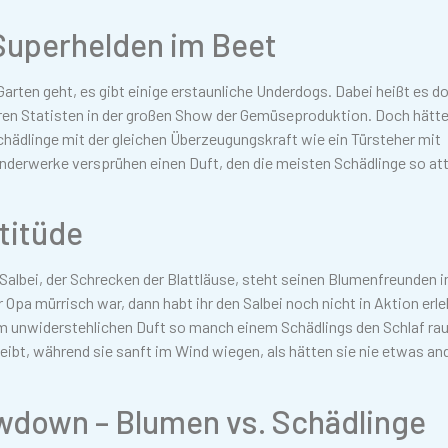
 Superhelden im Beet
ten geht, es gibt einige erstaunliche Underdogs. Dabei heißt es d
en Statisten in der großen Show der Gemüseproduktion. Doch hättet
hädlinge mit der gleichen Überzeugungskraft wie ein Türsteher mit
derwerke versprühen einen Duft, den die meisten Schädlinge so att
ttitüde
Salbei, der Schrecken der Blattläuse, steht seinen Blumenfreunden i
 Opa mürrisch war, dann habt ihr den Salbei noch nicht in Aktion erle
em unwiderstehlichen Duft so manch einem Schädlings den Schlaf rau
bleibt, während sie sanft im Wind wiegen, als hätten sie nie etwas an
owdown – Blumen vs. Schädlinge