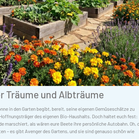
ller Träume und Albträume
onne in den Garten begibt, bereit, seine eigenen Gemüseschätze zu
 Hoffnungsträger des eigenen Bio-Haushalts. Doch haltet euch fest:
ade marschiert, als wären eure Beete ihre persönliche Autobahn. Oh, 
aten – es gibt Avenger des Gartens, und sie sind genauso schön wie