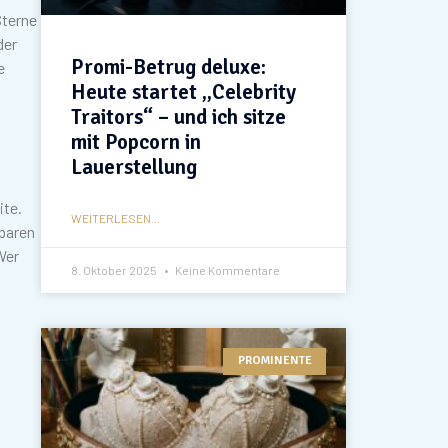
Sterne
der
Promi-Betrug deluxe:
e
Heute startet „Celebrity
Traitors“ – und ich sitze
mit Popcorn in
Lauerstellung
ite.
WEITERLESEN...
nbaren
Wer
8. Oktober 2025
Keine Kommentare
PROMINENTE