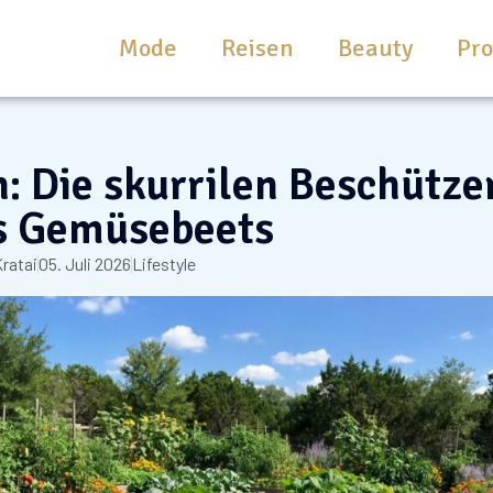
Mode
Reisen
Beauty
Pr
 Die skurrilen Beschütze
s Gemüsebeets
ratai
05. Juli 2026
Lifestyle