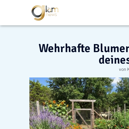
Wehrhafte Blumen:
deine
von
K