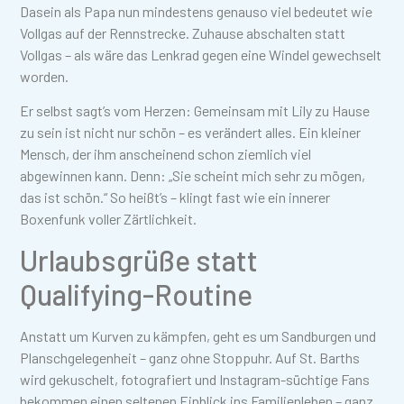
Dasein als Papa nun mindestens genauso viel bedeutet wie
Vollgas auf der Rennstrecke. Zuhause abschalten statt
Vollgas – als wäre das Lenkrad gegen eine Windel gewechselt
worden.
Er selbst sagt’s vom Herzen: Gemeinsam mit Lily zu Hause
zu sein ist nicht nur schön – es verändert alles. Ein kleiner
Mensch, der ihm anscheinend schon ziemlich viel
abgewinnen kann. Denn: „Sie scheint mich sehr zu mögen,
das ist schön.“ So heißt’s – klingt fast wie ein innerer
Boxenfunk voller Zärtlichkeit.
Urlaubsgrüße statt
Qualifying-Routine
Anstatt um Kurven zu kämpfen, geht es um Sandburgen und
Planschgelegenheit – ganz ohne Stoppuhr. Auf St. Barths
wird gekuschelt, fotografiert und Instagram-süchtige Fans
bekommen einen seltenen Einblick ins Familienleben – ganz