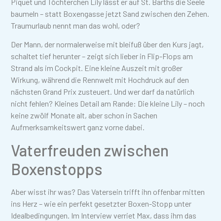
Piquet und Töchterchen Lily lässt er auf St. Barths die Seele
baumeln – statt Boxengasse jetzt Sand zwischen den Zehen.
Traumurlaub nennt man das wohl, oder?
Der Mann, der normalerweise mit bleifuß über den Kurs jagt,
schaltet tief herunter – zeigt sich lieber in Flip-Flops am
Strand als im Cockpit. Eine kleine Auszeit mit großer
Wirkung, während die Rennwelt mit Hochdruck auf den
nächsten Grand Prix zusteuert. Und wer darf da natürlich
nicht fehlen? Kleines Detail am Rande: Die kleine Lily – noch
keine zwölf Monate alt, aber schon in Sachen
Aufmerksamkeitswert ganz vorne dabei.
Vaterfreuden zwischen
Boxenstopps
Aber wisst ihr was? Das Vatersein trifft ihn offenbar mitten
ins Herz – wie ein perfekt gesetzter Boxen-Stopp unter
Idealbedingungen. Im Interview verriet Max, dass ihm das