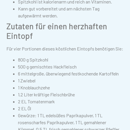
Spitzkohl ist kalorienarm und reich an Vitaminen.
Kann gut vorbereitet und am nächsten Tag
aufgewärmt werden.
Zutaten für einen herzhaften
Eintopf
Für vier Portionen dieses köstlichen Eintopfs benötigen Sie:
800 g Spitzkohl
500 g gemischtes Hackfleisch
6 mittelgroße, überwiegend festkochende Kartoffeln
1 Zwiebel
1 Knoblauchzehe
1,2 Liter kräftige Fleischbrühe
2 EL Tomatenmark
2 EL Öl
Gewürze: 1 TL edelsüßes Paprikapulver, 1 TL
rosenscharfes Paprikapulver, 1 TL gemahlener
Kümmel, 0,5 TL frisch gemahlener schwarzer Pfeffer,