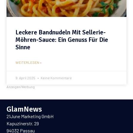
Leckere Bandnudeln Mit Sellerie-
Möhren-Sauce: Ein Genuss Für Die
Sinne
WEITERLESEN »
9. April 2025
Keine Kommentare
Anzeigen/Werbung
GlamNews
21June Marketing GmbH
Kapuzinerstr. 29
94032 Passau