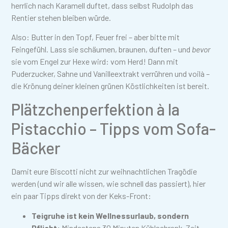
herrlich nach Karamell duftet, dass selbst Rudolph das
Rentier stehen bleiben würde.
Also: Butter in den Topf, Feuer frei – aber bitte mit
Feingefühl. Lass sie schäumen, braunen, duften – und
bevor
sie vom Engel zur Hexe wird: vom Herd! Dann mit
Puderzucker, Sahne und Vanilleextrakt verrühren und voilà –
die Krönung deiner kleinen grünen Köstlichkeiten ist bereit.
Plätzchenperfektion à la
Pistacchio – Tipps vom Sofa-
Bäcker
Damit eure Biscotti nicht zur weihnachtlichen Tragödie
werden (und wir alle wissen, wie schnell das passiert), hier
ein paar Tipps direkt von der Keks-Front:
Teigruhe ist kein Wellnessurlaub, sondern
Pflicht:
Mindestens 30 Minuten Kühlschrank-Zeit –