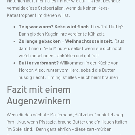
Natürlich läuft nicht alles immer wie auf TikTok. Deshalb:
Vermeide diese Stolperfallen, wenn du keinen Keks-
Katastrophenfilm drehen willst.
Teig war warm? Keks wird flach.
Du willst fluffig?
Dann gib den Kugeln ihre verdiente Kühlzeit.
Zu lange gebacken = Weihnachtssteinzeit.
Raus
damit nach 14–15 Minuten, selbst wenn sie dich noch
weich anschauen – abkühlen und gut ist!
Butter verbrannt?
Willkommen in der Küche von
Mordor. Also: runter vom Herd, sobald die Butter
nussig riecht. Timing ist alles – auch beim bräunen!
Fazit mit einem
Augenzwinkern
Wenn dir das nächste Mal jemand „Plätzchen“ anbietet, sag
ihm: „Nur, wenn Pistazie, braune Butter und ein Hauch Italien
im Spiel sind!“ Denn ganz ehrlich – diese zart-mürben