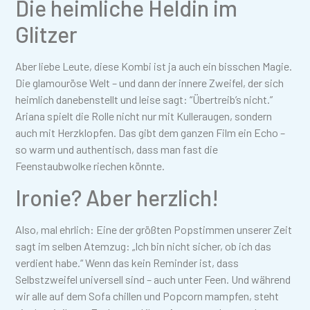
Die heimliche Heldin im
Glitzer
Aber liebe Leute, diese Kombi ist ja auch ein bisschen Magie.
Die glamouröse Welt – und dann der innere Zweifel, der sich
heimlich danebenstellt und leise sagt: “Übertreib’s nicht.”
Ariana spielt die Rolle nicht nur mit Kulleraugen, sondern
auch mit Herzklopfen. Das gibt dem ganzen Film ein Echo –
so warm und authentisch, dass man fast die
Feenstaubwolke riechen könnte.
Ironie? Aber herzlich!
Also, mal ehrlich: Eine der größten Popstimmen unserer Zeit
sagt im selben Atemzug: „Ich bin nicht sicher, ob ich das
verdient habe.“ Wenn das kein Reminder ist, dass
Selbstzweifel universell sind – auch unter Feen. Und während
wir alle auf dem Sofa chillen und Popcorn mampfen, steht