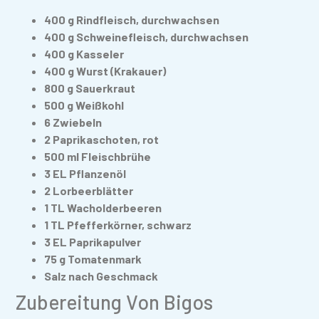
400 g Rindfleisch, durchwachsen
400 g Schweinefleisch, durchwachsen
400 g Kasseler
400 g Wurst (Krakauer)
800 g Sauerkraut
500 g Weißkohl
6 Zwiebeln
2 Paprikaschoten, rot
500 ml Fleischbrühe
3 EL Pflanzenöl
2 Lorbeerblätter
1 TL Wacholderbeeren
1 TL Pfefferkörner, schwarz
3 EL Paprikapulver
75 g Tomatenmark
Salz nach Geschmack
Zubereitung Von Bigos