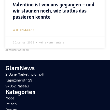
Valentino ist von uns gegangen – und
wir staunen noch, wie lautlos das
passieren konnte
WEITERLESEN »
20. Januar 2026
Keine Kommentare
Anzeigen/Werbung
GlamNews
21June Marketing GmbH
Kapuzinerstr. 29
94032 Passau
Kategorien
Mode
Reisen
Beauty