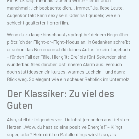
Ein Blick sagt mehr als tausend Worte – leider auch
manchmal: „Ich beobachte dich… immer.“ Ja, liebe Leute,
Augenkontakt kann sexy sein. Oder halt gruselig wie ein
schlecht gealterter Horrorfilm.
Wenn du zu lange hinschaust, springt bei deinem Gegenüber
plötzlich der Flight-or-Fight-Modus an. In Gedanken schreibt
er schon das Nummernschild deines Autos in sein Tagebuch
– für den Fall der Fälle. Hier gilt: Drei bis fünf Sekunden sind
wunderbar. Alles darüber löst inneren Alarm aus. Versuch
doch stattdessen ein kurzes, warmes Lächeln – und dann:
Blick weg. So elegant wie ein scheuer Rehblick im Unterholz.
Der Klassiker: Zu viel des
Guten
Also, stell dir folgendes vor: Du lobst jemanden aus tiefstem
Herzen. „Wow, du hast so eine positive Energie!“ – Klingt
super, oder? Beim dritten Mal allerdings wirkt’s so, als