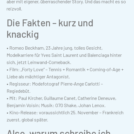
aber mit eigener, überraschender Story. Und das macht es so
reizvoll.
Die Fakten – kurz und
knackig
• Romeo Beckham, 23 Jahre jung, tolles Gesicht,
Modelkarriere für Yves Saint Laurent und Balenciaga hinter
sich, jetzt Leinwand-Comeback.
• Film: „Forty Love“ – Tennis + Romantik + Coming‑of‑Age +
Liebe als mächtiger Antagonist.
• Regisseur: Modefotograf Pierre‑Ange Carlotti –
Regiedebüt.
• Mit: Paul Kircher, Guillaume Canet, Catherine Deneuve,
Benjamin Voisin; Musik: 070 Shake, Johan Lenox.
• Kino-Release: voraussichtlich 25. November – Frankreich
zuerst, global später.
Also, warum schreibe ich