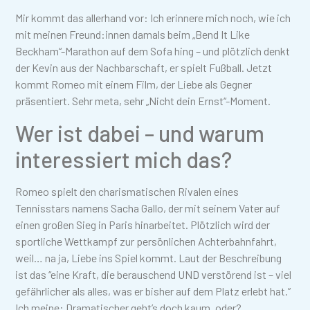
Mir kommt das allerhand vor: Ich erinnere mich noch, wie ich
mit meinen Freund:innen damals beim „Bend It Like
Beckham“-Marathon auf dem Sofa hing – und plötzlich denkt
der Kevin aus der Nachbarschaft, er spielt Fußball. Jetzt
kommt Romeo mit einem Film, der Liebe als Gegner
präsentiert. Sehr meta, sehr „Nicht dein Ernst“-Moment.
Wer ist dabei – und warum
interessiert mich das?
Romeo spielt den charismatischen Rivalen eines
Tennisstars namens Sacha Gallo, der mit seinem Vater auf
einen großen Sieg in Paris hinarbeitet. Plötzlich wird der
sportliche Wettkampf zur persönlichen Achterbahnfahrt,
weil… na ja, Liebe ins Spiel kommt. Laut der Beschreibung
ist das “eine Kraft, die berauschend UND verstörend ist – viel
gefährlicher als alles, was er bisher auf dem Platz erlebt hat.”
Ich meine: Dramatischer geht’s doch kaum, oder?