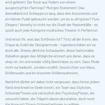
wird gefeiert! Der Rock aus Federn von einem
ausgestopften Flamingo? Mutiges Statement! Das
Abendkleid mit Schleppe so lang, dass drei Assistenten und
ein kleiner Pudel gebraucht werden, um es zu dirigieren? Pure
Eleganz! Venedig ist nicht nur die Stadt der Maskenbälle – es
spielt auch jede Kategorie modisches Theater in Perfektion.
Und wisst ihr, was das Schönste ist? Trotz all der Ironie, des
Cirque du Soleil der Designermode – irgendwie lieben wir es
doch alle. Dieses jährliche Schaulaufen, diese fashionable
Rebellion gegen das Alltägliche erinnert uns daran, dass es
okay ist, hin und wieder völlig übertrieben zu sein. Dass Mode
nicht nur bedeckt, sondern erzählt. Geschichten von Glanz,
Größenwahn und ein bisschen Größenwahnsinn.
Natürlich dürfen wir dabei nicht vergessen, dass hinter jedem
Kleid eine kreative Seele steckt, ein Team aus Stylisten,
Schneider*innen und vermutlich drei Psycholog*innen, die
versucht haben, die Trägerin davon abzuhalten, doch noch
die Hose mit Strass-Schmetterlingen zu wählen.