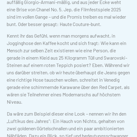
auffällig Giorgio-Armani-mäßig, und aus jeder Ecke weht
eine Brise von Chanel No. 5. Jep, die Filmfestspiele 2025
sind im vollen Gange – und die Promis treiben es mal wieder
bunt. Oder besser gesagt: Haute Couture-bunt.
Kennt ihr das Gefühl, wenn man morgens aufwacht, in
Jogginghose den Kaffee kocht und sich fragt: Wie kann ein
Mensch zur selben Zeit existieren wie eine Person, die
gerade in einem Kleid aus 25 Kilogramm Tüll und Swarovski-
Steinen auf einem roten Teppich posiert? Eben. Während wir
uns darüber streiten, ob wir heute überhaupt die Jeans gegen
eine richtige Hose tauschen wollen, schreitet in Venedig
gerade eine schimmernde Karawane über den Red Carpet, als
wären sie Teilnehmer eines Modemarschs auf höchstem
Niveau.
Da wäre zum Beispiel dieser eine Look – nennen wir ihn den
„Luftikus des Jahres“: Ein Hauch von Nichts, gehalten von
zwei goldenen Gürtelschnallen und ein paar ambitionierten
Nähfäden. Dazu ein Blick, so tief und bedeutungsschwanger