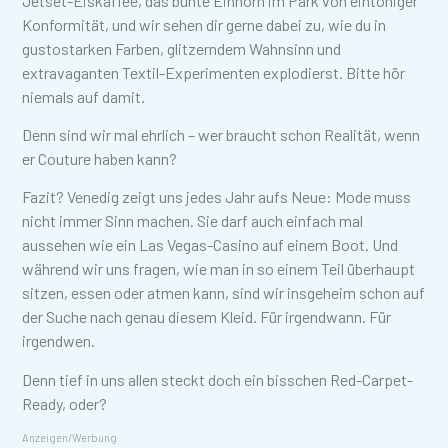
Jetset-Eiskaffee, das bunte Einhorn im Park von eintöniger
Konformität, und wir sehen dir gerne dabei zu, wie du in
gustostarken Farben, glitzerndem Wahnsinn und
extravaganten Textil-Experimenten explodierst. Bitte hör
niemals auf damit.
Denn sind wir mal ehrlich – wer braucht schon Realität, wenn
er Couture haben kann?
Fazit? Venedig zeigt uns jedes Jahr aufs Neue: Mode muss
nicht immer Sinn machen. Sie darf auch einfach mal
aussehen wie ein Las Vegas-Casino auf einem Boot. Und
während wir uns fragen, wie man in so einem Teil überhaupt
sitzen, essen oder atmen kann, sind wir insgeheim schon auf
der Suche nach genau diesem Kleid. Für irgendwann. Für
irgendwen.
Denn tief in uns allen steckt doch ein bisschen Red-Carpet-
Ready, oder?
Anzeigen/Werbung