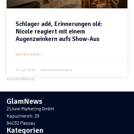
Schlager adé, Erinnerungen olé:
Nicole reagiert mit einem
Augenzwinkern aufs Show-Aus
WEITERLESEN »
10. Juli 2026
Keine Kommentare
Anzeigen/Werbung
GlamNews
21June Marketing GmbH
Kapuzinerstr. 29
94032 Passau
Kategorien