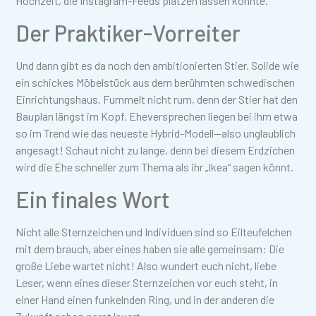
Hochzeit, die Instagram-Feeds platzen lassen könnte.
Der Praktiker-Vorreiter
Und dann gibt es da noch den ambitionierten Stier. Solide wie
ein schickes Möbelstück aus dem berühmten schwedischen
Einrichtungshaus. Fummelt nicht rum, denn der Stier hat den
Bauplan längst im Kopf. Eheversprechen liegen bei ihm etwa
so im Trend wie das neueste Hybrid-Modell—also unglaublich
angesagt! Schaut nicht zu lange, denn bei diesem Erdzichen
wird die Ehe schneller zum Thema als ihr „Ikea“ sagen könnt.
Ein finales Wort
Nicht alle Sternzeichen und Individuen sind so Eilteufelchen
mit dem brauch, aber eines haben sie alle gemeinsam: Die
große Liebe wartet nicht! Also wundert euch nicht, liebe
Leser, wenn eines dieser Sternzeichen vor euch steht, in
einer Hand einen funkelnden Ring, und in der anderen die