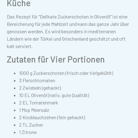
Küche
Das Rezept für "Delikate Zuckerschoten in Olivenöl" ist eine
Bereicherung für jede Mahlzeit und kann das ganze Jahr über
genossen werden. Es wird besonders in mediterranen
Ländern wie der Türkei und Griechenland geschätzt und oft
kalt serviert.
Zutaten für Vier Portionen
1000 g Zuckerschoten (frisch oder tiefgekühlt)
3 Fleischtomaten
2 Zwiebeln (gehackt)
10 EL Olivenöl (nativ, gute Qualität)
2 EL Tomatenmark
1 Msp Meersalz
2 Knoblauchzehen (fein gehackt)
2 TL Zucker
1 Zitrone