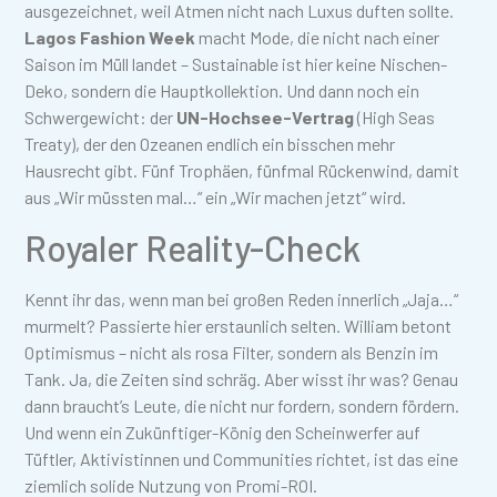
ausgezeichnet, weil Atmen nicht nach Luxus duften sollte.
Lagos Fashion Week
macht Mode, die nicht nach einer
Saison im Müll landet – Sustainable ist hier keine Nischen-
Deko, sondern die Hauptkollektion. Und dann noch ein
Schwergewicht: der
UN-Hochsee-Vertrag
(High Seas
Treaty), der den Ozeanen endlich ein bisschen mehr
Hausrecht gibt. Fünf Trophäen, fünfmal Rückenwind, damit
aus „Wir müssten mal…“ ein „Wir machen jetzt“ wird.
Royaler Reality-Check
Kennt ihr das, wenn man bei großen Reden innerlich „Jaja…“
murmelt? Passierte hier erstaunlich selten. William betont
Optimismus – nicht als rosa Filter, sondern als Benzin im
Tank. Ja, die Zeiten sind schräg. Aber wisst ihr was? Genau
dann braucht’s Leute, die nicht nur fordern, sondern fördern.
Und wenn ein Zukünftiger-König den Scheinwerfer auf
Tüftler, Aktivistinnen und Communities richtet, ist das eine
ziemlich solide Nutzung von Promi-ROI.