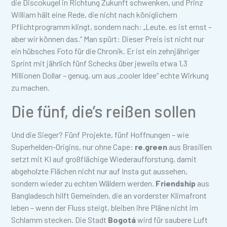
die Discokugel in Richtung Zukunft schwenken, und Prinz
William hält eine Rede, die nicht nach königlichem
Pflichtprogramm klingt, sondern nach: „Leute, es ist ernst –
aber wir können das.“ Man spürt: Dieser Preis ist nicht nur
ein hübsches Foto für die Chronik. Er ist ein zehnjähriger
Sprint mit jährlich fünf Schecks über jeweils etwa 1,3
Millionen Dollar – genug, um aus „cooler Idee“ echte Wirkung
zu machen.
Die fünf, die’s reißen sollen
Und die Sieger? Fünf Projekte, fünf Hoffnungen – wie
Superhelden-Origins, nur ohne Cape:
re.green
aus Brasilien
setzt mit KI auf großflächige Wiederaufforstung, damit
abgeholzte Flächen nicht nur auf Insta gut aussehen,
sondern wieder zu echten Wäldern werden.
Friendship
aus
Bangladesch hilft Gemeinden, die an vorderster Klimafront
leben – wenn der Fluss steigt, bleiben ihre Pläne nicht im
Schlamm stecken. Die Stadt
Bogotá
wird für saubere Luft