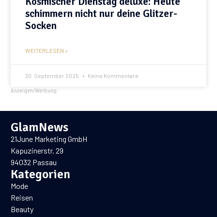
Kosmischer Dienstag deluxe: Heute
schimmern nicht nur deine Glitzer-
Socken
WEITERLESEN »
30. September 2025
Keine Kommentare
Anzeigen/Werbung
GlamNews
21June Marketing GmbH
Kapuzinerstr. 29
94032 Passau
Kategorien
Mode
Reisen
Beauty