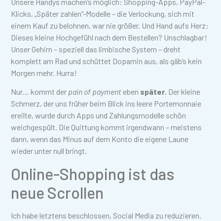
Unsere Handys machen’s möglich: Shopping-Apps, PayPal-
Klicks, „Später zahlen“-Modelle – die Verlockung, sich mit
einem Kauf zu belohnen, war nie größer. Und Hand aufs Herz:
Dieses kleine Hochgefühl nach dem Bestellen? Unschlagbar!
Unser Gehirn – speziell das limbische System – dreht
komplett am Rad und schüttet Dopamin aus, als gäb’s kein
Morgen mehr. Hurra!
Nur… kommt der
pain of payment
eben
später
. Der kleine
Schmerz, der uns früher beim Blick ins leere Portemonnaie
ereilte, wurde durch Apps und Zahlungsmodelle schön
weichgespült. Die Quittung kommt irgendwann – meistens
dann, wenn das Minus auf dem Konto die eigene Laune
wieder unter null bringt.
Online-Shopping ist das
neue Scrollen
Ich habe letztens beschlossen, Social Media zu reduzieren.