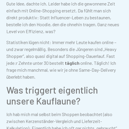
Gute Idee, dachte ich. Leider habe ich die gewonnene Zeit
einfach mit Online-Shopping ersetzt. Da fühlt man sich
direkt produktiv: Statt Influencer-Leben zu bestaunen,
bestelle ich den Hoodie, den die ohnehin tragen. Ganz neues
Level von Effizienz, was?
Statistiken lügen nicht: Immer mehr Leute kaufen online –
und zwar regelmäßig. Besonders die Jüngeren sind „Heavy
Shopper“, also quasi digital auf Shopping-Dauerlauf. Fast
jede:r Zehnte unter 30 bestellt
täglich
online. Täglich! Ich
frage mich manchmal, wie wir je ohne Same-Day-Delivery
überlebt haben.
Was triggert eigentlich
unsere Kauflaune?
Ich hab mich mal selbst beim Shoppen beobachtet (also
zwischen Kerzenständer-Vergleich und Lieferzeit-
Kalkulation): Eigentlich habe ich oft gar nichts „gebraucht“.