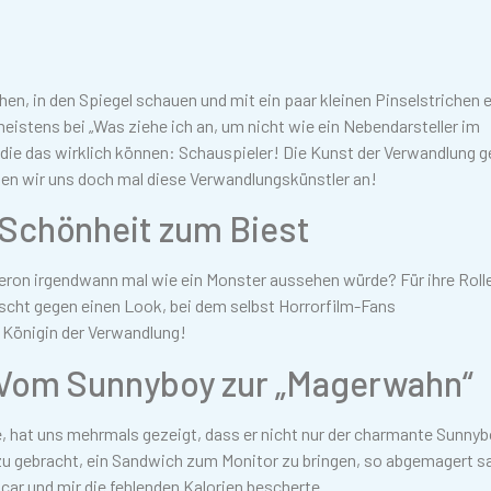
, in den Spiegel schauen und mit ein paar kleinen Pinselstrichen e
 meistens bei „Was ziehe ich an, um nicht wie ein Nebendarsteller im
die das wirklich können: Schauspieler! Die Kunst der Verwandlung g
en wir uns doch mal diese Verwandlungskünstler an!
 Schönheit zum Biest
eron irgendwann mal wie ein Monster aussehen würde? Für ihre Rolle
uscht gegen einen Look, bei dem selbst Horrorfilm-Fans
 Königin der Verwandlung!
Vom Sunnyboy zur „Magerwahn“
nne, hat uns mehrmals gezeigt, dass er nicht nur der charmante Sunny
dazu gebracht, ein Sandwich zum Monitor zu bringen, so abgemagert s
car und mir die fehlenden Kalorien bescherte.