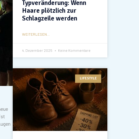
Typveränderung: Wenn
Haare plötzlich zur
Schlagzeile werden
WEITERLESEN...
4. Dezember 2025
Keine Kommentare
LIFESTYLE
neue
ist
-Augen