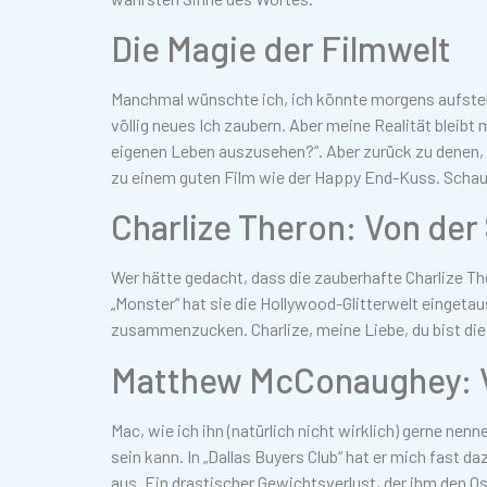
Die Magie der Filmwelt
Manchmal wünschte ich, ich könnte morgens aufstehen
völlig neues Ich zaubern. Aber meine Realität bleibt
eigenen Leben auszusehen?“. Aber zurück zu denen, 
zu einem guten Film wie der Happy End-Kuss. Schau
Charlize Theron: Von der
Wer hätte gedacht, dass die zauberhafte Charlize Th
„Monster“ hat sie die Hollywood-Glitterwelt eingeta
zusammenzucken. Charlize, meine Liebe, du bist die
Matthew McConaughey: 
Mac, wie ich ihn (natürlich nicht wirklich) gerne ne
sein kann. In „Dallas Buyers Club“ hat er mich fast 
aus. Ein drastischer Gewichtsverlust, der ihm den Os