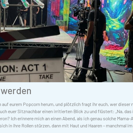
e werden
ch auf eurem Popcorn herum, und plötzlich fragt ihr euch, wer dieser 
uch euer Sitznachbar einen irritierten Blick zu und flüstert: „Na, das 
heron? Ich erinnere mich an einen Abend, als ich genau solche Mama
ich in ihre Rollen stürzen, dann mit Haut und Haaren – manchmal im