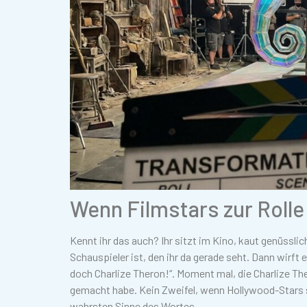
Wenn Filmstars zur Roll
Kennt ihr das auch? Ihr sitzt im Kino, kaut genüssli
Schauspieler ist, den ihr da gerade seht. Dann wirft e
doch Charlize Theron!“. Moment mal, die Charlize T
gemacht habe. Kein Zweifel, wenn Hollywood-Stars s
wahrsten Sinne des Wortes.