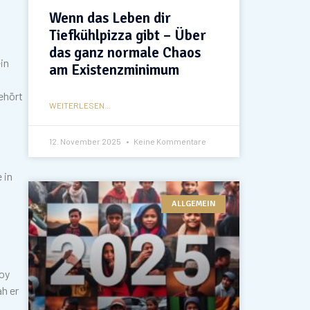
Wenn das Leben dir
Tiefkühlpizza gibt – Über
das ganz normale Chaos
in
am Existenzminimum
ehört
WEITERLESEN...
12. November 2025
Keine Kommentare
 in
ALLGEMEIN
boy
ah er