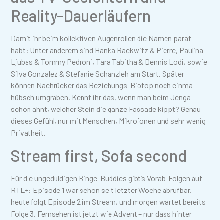
Reality-Dauerläufern
Damit ihr beim kollektiven Augenrollen die Namen parat
habt: Unter anderem sind Hanka Rackwitz & Pierre, Paulina
Ljubas & Tommy Pedroni, Tara Tabitha & Dennis Lodi, sowie
Silva Gonzalez & Stefanie Schanzleh am Start. Später
können Nachrücker das Beziehungs-Biotop noch einmal
hübsch umgraben. Kennt ihr das, wenn man beim Jenga
schon ahnt, welcher Stein die ganze Fassade kippt? Genau
dieses Gefühl, nur mit Menschen, Mikrofonen und sehr wenig
Privatheit.
Stream first, Sofa second
Für die ungeduldigen Binge-Buddies gibt’s Vorab-Folgen auf
RTL+: Episode 1 war schon seit letzter Woche abrufbar,
heute folgt Episode 2 im Stream, und morgen wartet bereits
Folge 3. Fernsehen ist jetzt wie Advent – nur dass hinter