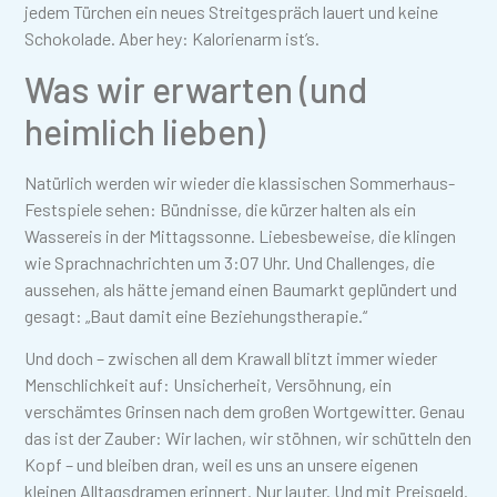
jedem Türchen ein neues Streitgespräch lauert und keine
Schokolade. Aber hey: Kalorienarm ist’s.
Was wir erwarten (und
heimlich lieben)
Natürlich werden wir wieder die klassischen Sommerhaus-
Festspiele sehen: Bündnisse, die kürzer halten als ein
Wassereis in der Mittagssonne. Liebesbeweise, die klingen
wie Sprachnachrichten um 3:07 Uhr. Und Challenges, die
aussehen, als hätte jemand einen Baumarkt geplündert und
gesagt: „Baut damit eine Beziehungstherapie.“
Und doch – zwischen all dem Krawall blitzt immer wieder
Menschlichkeit auf: Unsicherheit, Versöhnung, ein
verschämtes Grinsen nach dem großen Wortgewitter. Genau
das ist der Zauber: Wir lachen, wir stöhnen, wir schütteln den
Kopf – und bleiben dran, weil es uns an unsere eigenen
kleinen Alltagsdramen erinnert. Nur lauter. Und mit Preisgeld.