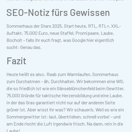
SEO-Notiz fürs Gewissen
Sommerhaus der Stars 2025, Start heute, RTL, RTL+, XXL-
Auftakt, 75.000 Euro, neue Staffel, Promipaare, Laube,
Bocholt – falls ihr euch fragt, was Google hier eigentlich
sucht: Genau das.
Fazit
Heute heißt es also: Raab zum Warmlaufen, Sommerhaus
zum Durchatmen – äh, Durchhalten. Wir bekommen eine WG,
die so friedlich ist wie ein Gänseblümchenfeld beim Gewitter,
75.000 Gründe für taktische Herzensbildung und eine Laube,
in der das Gras garantiert nicht nur auf der anderen Seite
grüner ist. Aber wisst ihr was? Wir schauen’s. Weil es wie ein
Sommergewitter ist: laut, übertrieben, schnell vorbei – und
am Ende riecht die Luft irgendwie frisch. Na dann, rein in die
Laube!