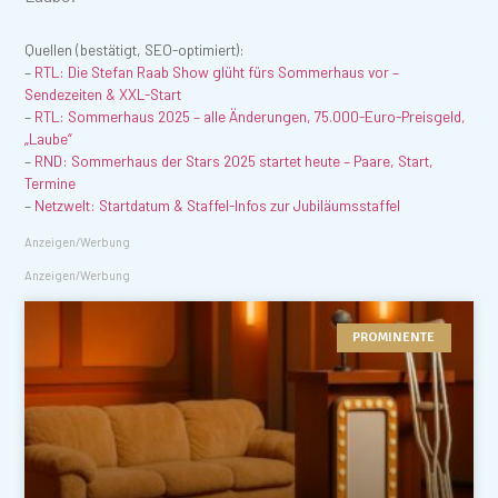
Quellen (bestätigt, SEO-optimiert):
–
RTL: Die Stefan Raab Show glüht fürs Sommerhaus vor –
Sendezeiten & XXL-Start
–
RTL: Sommerhaus 2025 – alle Änderungen, 75.000-Euro-Preisgeld,
„Laube“
–
RND: Sommerhaus der Stars 2025 startet heute – Paare, Start,
Termine
–
Netzwelt: Startdatum & Staffel-Infos zur Jubiläumsstaffel
Anzeigen/Werbung
Anzeigen/Werbung
PROMINENTE