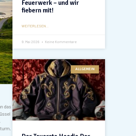
Feuerwerk – und wir
fiebern mit!
WEITERLESEN...
9. Mai 2026
Keine Kommentare
ALLGEMEIN
un das
rüssel
,
Sturm.