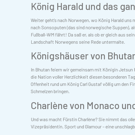
König Harald und das gan
Weiter geht’s nach Norwegen, wo König Harald uns m
nach Sonsoputen (das sind norwegische Suppen), als
Fußball-WM fährt! Da saß er, als ob er gleich aus 
Landschaft Norwegens seine Rede untermalte.
Königshäuser von Bhuta
In Bhutan feiern wir gemeinsam mit Königin Jetsun P
die Nation voller Herzlichkeit diesen besonderen Tag
Offenheit rund um König Carl Gustaf völlig um den Fi
Schmelzen bringen.
Charlène von Monaco un
Und was macht Fürstin Charlène? Sie nimmt das olle
Vizepräsidentin. Sport und Glamour – eine unschlag