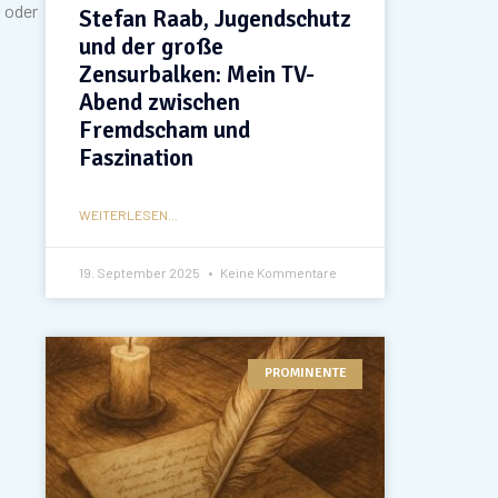
k oder
Stefan Raab, Jugendschutz
und der große
Zensurbalken: Mein TV-
Abend zwischen
Fremdscham und
Faszination
WEITERLESEN...
19. September 2025
Keine Kommentare
PROMINENTE