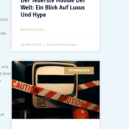
Der Teuerste Hoodie Der
Welt: Ein Blick Auf Luxus
Und Hype
nicht
WEITERLESEN...
ende
29. März 2025
Keine Kommentare
, wie
PROMINENTE
 ihrer
m
eue