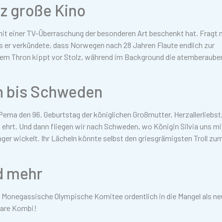
z große Kino
it einer TV-Überraschung der besonderen Art beschenkt hat. Fragt 
 er verkündete, dass Norwegen nach 28 Jahren Flaute endlich zur
seinem Thron kippt vor Stolz, während im Background die atemberaub
n bis Schweden
ema den 96. Geburtstag der königlichen Großmutter. Herzallerliebst
 ehrt. Und dann fliegen wir nach Schweden, wo Königin Silvia uns mit
nger wickelt. Ihr Lächeln könnte selbst den griesgrämigsten Troll zu
d mehr
 Monegassische Olympische Komitee ordentlich in die Mangel als n
bare Kombi!