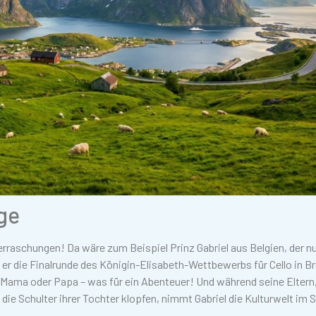
ge
berraschungen! Da wäre zum Beispiel Prinz Gabriel aus Belgien, der n
d er die Finalrunde des Königin-Elisabeth-Wettbewerbs für Cello in B
e Mama oder Papa – was für ein Abenteuer! Und während seine Eltern
 die Schulter ihrer Tochter klopfen, nimmt Gabriel die Kulturwelt im 