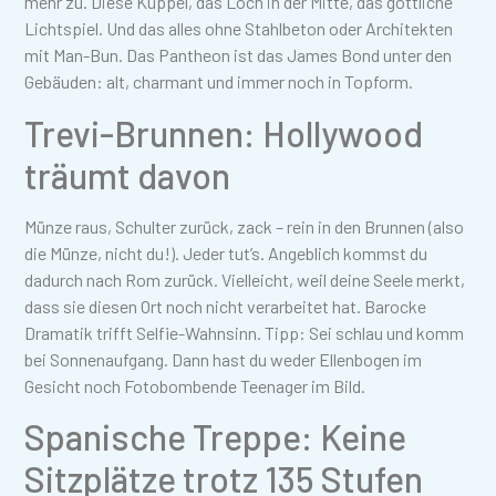
mehr zu. Diese Kuppel, das Loch in der Mitte, das göttliche
Lichtspiel. Und das alles ohne Stahlbeton oder Architekten
mit Man-Bun. Das Pantheon ist das James Bond unter den
Gebäuden: alt, charmant und immer noch in Topform.
Trevi-Brunnen: Hollywood
träumt davon
Münze raus, Schulter zurück, zack – rein in den Brunnen (also
die Münze, nicht du!). Jeder tut’s. Angeblich kommst du
dadurch nach Rom zurück. Vielleicht, weil deine Seele merkt,
dass sie diesen Ort noch nicht verarbeitet hat. Barocke
Dramatik trifft Selfie-Wahnsinn. Tipp: Sei schlau und komm
bei Sonnenaufgang. Dann hast du weder Ellenbogen im
Gesicht noch Fotobombende Teenager im Bild.
Spanische Treppe: Keine
Sitzplätze trotz 135 Stufen