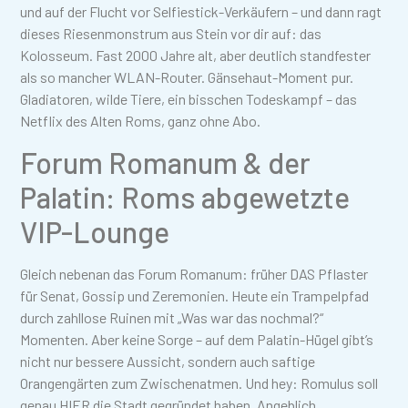
und auf der Flucht vor Selfiestick-Verkäufern – und dann ragt
dieses Riesenmonstrum aus Stein vor dir auf: das
Kolosseum. Fast 2000 Jahre alt, aber deutlich standfester
als so mancher WLAN-Router. Gänsehaut-Moment pur.
Gladiatoren, wilde Tiere, ein bisschen Todeskampf – das
Netflix des Alten Roms, ganz ohne Abo.
Forum Romanum & der
Palatin: Roms abgewetzte
VIP-Lounge
Gleich nebenan das Forum Romanum: früher DAS Pflaster
für Senat, Gossip und Zeremonien. Heute ein Trampelpfad
durch zahllose Ruinen mit „Was war das nochmal?“
Momenten. Aber keine Sorge – auf dem Palatin-Hügel gibt’s
nicht nur bessere Aussicht, sondern auch saftige
Orangengärten zum Zwischenatmen. Und hey: Romulus soll
genau HIER die Stadt gegründet haben. Angeblich.