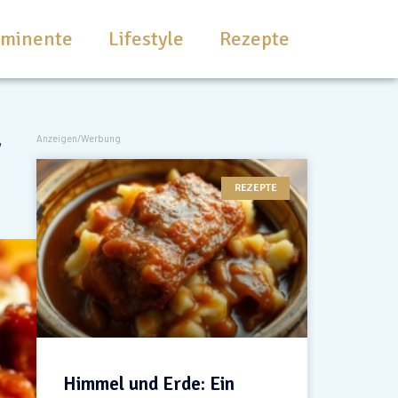
ominente
Lifestyle
Rezepte
r
Anzeigen/Werbung
REZEPTE
Himmel und Erde: Ein