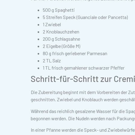
500 g Spaghetti
5 Streifen Speck (Guanciale oder Pancetta)
1 Zwiebel
2 Knoblauchzehen
200 g Schlagsahne
2 Eigelbe (Größe M)
80 g frisch geriebener Parmesan
2 TL Salz
1 TL frisch gemahlener schwarzer Pfeffer
Schritt-für-Schritt zur Cre
Die Zubereitung beginnt mit dem Vorbereiten der Zuta
geschnitten. Zwiebel und Knoblauch werden geschält
Während das reichlich gesalzene Wasser für die Spa
begonnen werden. Die Nudeln werden nach Packungsa
In einer Pfanne werden die Speck- und Zwiebelwürfe