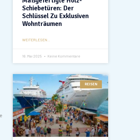
Maßgefertigte Holz-
Schiebetüren: Der
Schlüssel Zu Exklusiven
Wohnträumen
WEITERLESEN...
16. Mai 2025
Keine Kommentare
REISEN
ce