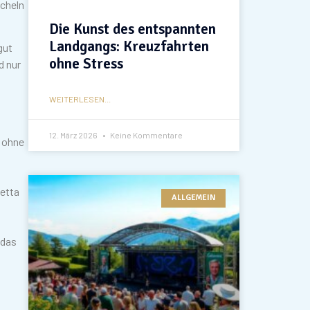
öcheln
Die Kunst des entspannten
Landgangs: Kreuzfahrten
gut
ohne Stress
d nur
WEITERLESEN...
12. März 2026
Keine Kommentare
 ohne
etta
ALLGEMEIN
 das