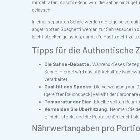
mitgebraten. Anschließend wird die Sahne hinzugefü
gelassen.
In einer separaten Schale werden die Eigelbe verqu
abgetropften Spaghetti werden zur Sahnesauce in d
leicht stocken gelassen, damit die Pasta nicht zu tr
Tipps für die Authentische 
Die Sahne-Debatte:
Während dieses Rezept
Sahne. Hierbei wird das stärkehaltige Nudel
verarbeitet.
Qualität des Specks:
Die Verwendung von Gu
(gereifter Bauchspeck) verleiht der Carbonar
Temperatur der Eier:
Eigelbe sollten Raumt
Vermeiden Sie Überhitzung:
Nehmen Sie de
Ei nicht stockt und die Pasta schön feucht ble
Nährwertangaben pro Porti