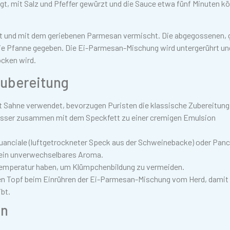
gt, mit Salz und Pfeffer gewürzt und die Sauce etwa fünf Minuten k
irlt und mit dem geriebenen Parmesan vermischt. Die abgegossenen, 
ie Pfanne gegeben. Die Ei-Parmesan-Mischung wird untergerührt un
ocken wird.
Zubereitung
 Sahne verwendet, bevorzugen Puristen die klassische Zubereitung
wasser zusammen mit dem Speckfett zu einer cremigen Emulsion
anciale (luftgetrockneter Speck aus der Schweinebacke) oder Panc
a ein unverwechselbares Aroma.
emperatur haben, um Klümpchenbildung zu vermeiden.
n Topf beim Einrühren der Ei-Parmesan-Mischung vom Herd, damit
ibt.
on