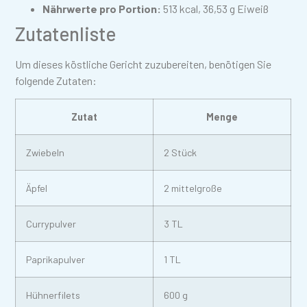
Nährwerte pro Portion:
513 kcal, 36,53 g Eiweiß
Zutatenliste
Um dieses köstliche Gericht zuzubereiten, benötigen Sie
folgende Zutaten:
Zutat
Menge
Zwiebeln
2 Stück
Äpfel
2 mittelgroße
Currypulver
3 TL
Paprikapulver
1 TL
Hühnerfilets
600 g