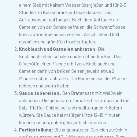
einem Sieb mit kaltem Wasser übergießen und für 2-3
Stunden im Kühlschrank auftauen lassen. Das
Auftauwasser auffangen. Nach dem Auftauen die
Garnelen von der Schale befreien, die Schwanzflosse
kann optional belassen werden. Anschließend kalt
abspülen und gründlich trockentupfen.
Knoblauch und Garnelen anbraten:
Die
Knoblauchzehen schälen und leicht andrücken. Das
Olivenöl in einer Pfanne erhitzen, Knoblauch und
Garnelen darin von beiden Seiten jeweils etwa 2
Minuten scharf anbraten. Die Garnelen aus der Pfanne
nehmen und warm halten.
Sauce zubereiten:
Den Bratensatz mit Weißwein
ablöschen. Die gehackten Tomaten hinzufügen und mit
Salz, Pfeffer, Chilipulver und mediterranen Kräutern
würzen. Die Sauce bei mäßiger Hitze 12-15 Minuten
köcheln lassen, dabei gelegentlich umrühren.
Fertigstellung:
Die angebratenen Garnelen zurück in
die Sauce geben und 3-4 Minuten darin erhitzen. Zum