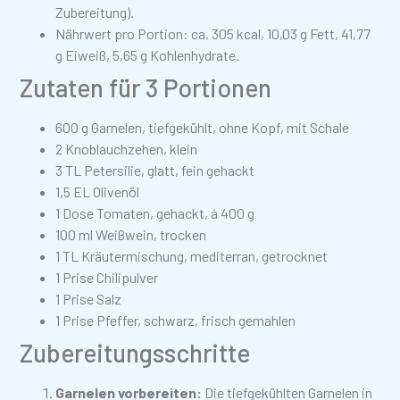
Zubereitung).
Nährwert pro Portion: ca. 305 kcal, 10,03 g Fett, 41,77
g Eiweiß, 5,65 g Kohlenhydrate.
Zutaten für 3 Portionen
600 g Garnelen, tiefgekühlt, ohne Kopf, mit Schale
2 Knoblauchzehen, klein
3 TL Petersilie, glatt, fein gehackt
1,5 EL Olivenöl
1 Dose Tomaten, gehackt, á 400 g
100 ml Weißwein, trocken
1 TL Kräutermischung, mediterran, getrocknet
1 Prise Chilipulver
1 Prise Salz
1 Prise Pfeffer, schwarz, frisch gemahlen
Zubereitungsschritte
Garnelen vorbereiten:
Die tiefgekühlten Garnelen in