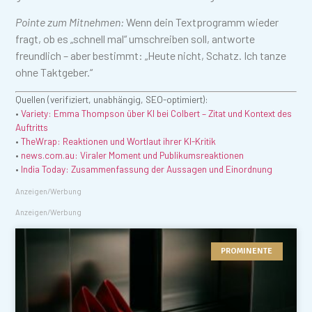
Pointe zum Mitnehmen:
Wenn dein Textprogramm wieder
fragt, ob es „schnell mal“ umschreiben soll, antworte
freundlich – aber bestimmt: „Heute nicht, Schatz. Ich tanze
ohne Taktgeber.“
Quellen (verifiziert, unabhängig, SEO-optimiert):
•
Variety: Emma Thompson über KI bei Colbert – Zitat und Kontext des
Auftritts
•
TheWrap: Reaktionen und Wortlaut ihrer KI-Kritik
•
news.com.au: Viraler Moment und Publikumsreaktionen
•
India Today: Zusammenfassung der Aussagen und Einordnung
Anzeigen/Werbung
Anzeigen/Werbung
PROMINENTE