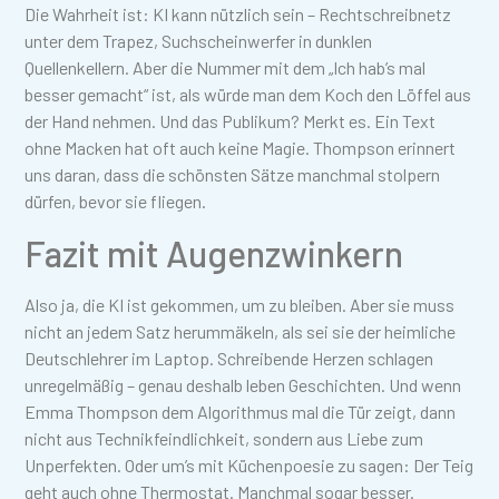
Die Wahrheit ist: KI kann nützlich sein – Rechtschreibnetz
unter dem Trapez, Suchscheinwerfer in dunklen
Quellenkellern. Aber die Nummer mit dem „Ich hab’s mal
besser gemacht“ ist, als würde man dem Koch den Löffel aus
der Hand nehmen. Und das Publikum? Merkt es. Ein Text
ohne Macken hat oft auch keine Magie. Thompson erinnert
uns daran, dass die schönsten Sätze manchmal stolpern
dürfen, bevor sie fliegen.
Fazit mit Augenzwinkern
Also ja, die KI ist gekommen, um zu bleiben. Aber sie muss
nicht an jedem Satz herummäkeln, als sei sie der heimliche
Deutschlehrer im Laptop. Schreibende Herzen schlagen
unregelmäßig – genau deshalb leben Geschichten. Und wenn
Emma Thompson dem Algorithmus mal die Tür zeigt, dann
nicht aus Technikfeindlichkeit, sondern aus Liebe zum
Unperfekten. Oder um’s mit Küchenpoesie zu sagen: Der Teig
geht auch ohne Thermostat. Manchmal sogar besser.