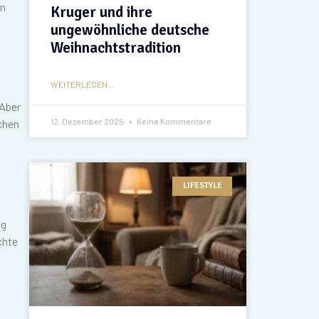
en
Kruger und ihre
ungewöhnliche deutsche
Weihnachtstradition
WEITERLESEN...
 Aber
12. Dezember 2025
Keine Kommentare
pchen
LIFESTYLE
ig
chte