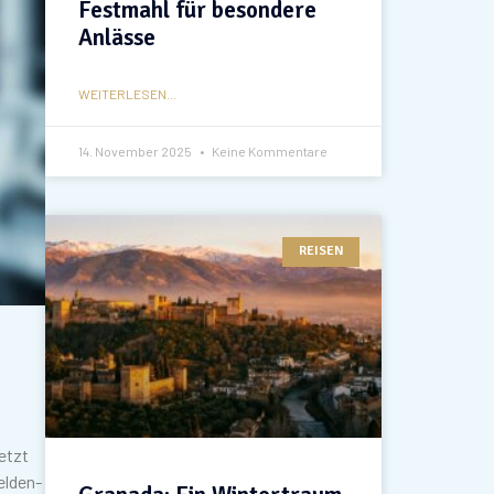
Festmahl für besondere
Anlässe
WEITERLESEN...
14. November 2025
Keine Kommentare
REISEN
etzt
elden-