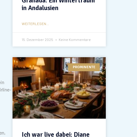
Granada: Ein Wintertraum
in Andalusien
WEITERLESEN...
15. Dezember 2025
Keine Kommentare
PROMINENTE
ein
rline-
en,
Ich war live dabei: Diane