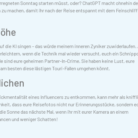
 verregneten Sonntag starten müsst, oder? ChatGPT macht ohnehin d
 zu machen, damit ihr nach der Reise entspannt mit dem Feinschliff
höhe
auf die KI singen – das würde meinem inneren Zyniker zuwiderlaufen.
 erleichtern, wenn die Technik mal wieder versucht, euch ein Schnip
de sind eure geheimen Partner-In-Crime. Sie haben keine Lust, eure
 am besten diese lästigen Touri-Fallen umgehen könnt.
lichen
ickmentalität eines Influencers zu entkommen, kann mehr als kniffl
chkeit, dass eure Reisefotos nicht nur Erinnerungsstücke, sondern e
 die Sonne das nächste Mal, wenn ihr mit eurer Kamera an einem
ancen und weniger Schatten!