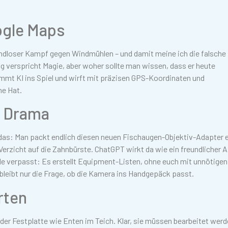
ogle Maps
 endloser Kampf gegen Windmühlen – und damit meine ich die falsche
ng verspricht Magie, aber woher sollte man wissen, dass er heute
t KI ins Spiel und wirft mit präzisen GPS-Koordinaten und
he Hat.
e Drama
 das: Man packt endlich diesen neuen Fischaugen-Objektiv-Adapter 
Verzicht auf die Zahnbürste. ChatGPT wirkt da wie ein freundlicher Ai
de verpasst: Es erstellt Equipment-Listen, ohne euch mit unnötigen
bleibt nur die Frage, ob die Kamera ins Handgepäck passt.
rten
er Festplatte wie Enten im Teich. Klar, sie müssen bearbeitet werd