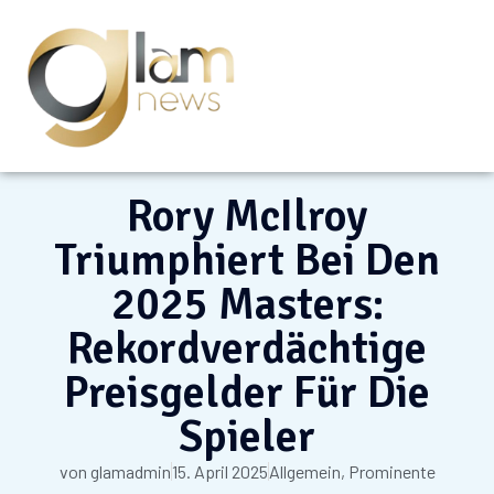
Rory McIlroy
Triumphiert Bei Den
2025 Masters:
Rekordverdächtige
Preisgelder Für Die
Spieler
von
glamadmin
15. April 2025
Allgemein
,
Prominente