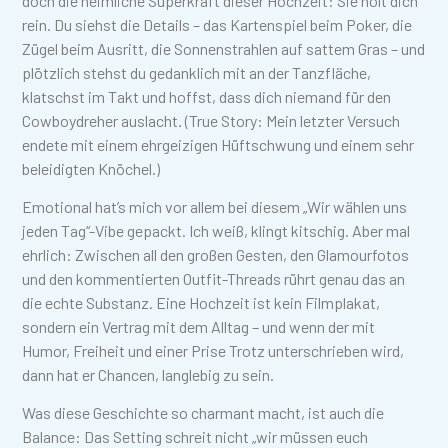
doch die heimliche Superkraft dieser Hochzeit: Sie holt dich
rein. Du siehst die Details – das Kartenspiel beim Poker, die
Zügel beim Ausritt, die Sonnenstrahlen auf sattem Gras – und
plötzlich stehst du gedanklich mit an der Tanzfläche,
klatschst im Takt und hoffst, dass dich niemand für den
Cowboydreher auslacht. (True Story: Mein letzter Versuch
endete mit einem ehrgeizigen Hüftschwung und einem sehr
beleidigten Knöchel.)
Emotional hat’s mich vor allem bei diesem „Wir wählen uns
jeden Tag“-Vibe gepackt. Ich weiß, klingt kitschig. Aber mal
ehrlich: Zwischen all den großen Gesten, den Glamourfotos
und den kommentierten Outfit-Threads rührt genau das an
die echte Substanz. Eine Hochzeit ist kein Filmplakat,
sondern ein Vertrag mit dem Alltag – und wenn der mit
Humor, Freiheit und einer Prise Trotz unterschrieben wird,
dann hat er Chancen, langlebig zu sein.
Was diese Geschichte so charmant macht, ist auch die
Balance: Das Setting schreit nicht „wir müssen euch