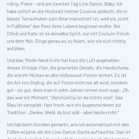
riding, Poker – und am zweiten Tag Line Dance, Baby. Ich
habe sofort an die Hochzeit meiner Cousine gedacht, die in
blauen Turnschuhen zum Altar marschiert ist, weil sie „nicht
in Fußfolter“ den Rest ihres Lebens beginnen wollte. Bei
Chloë und Kate ist es derselbe Spirit, nur mit Couture-Finish
und dem Mut, Dinge genau so zu feiern, wie sie sich richtig
anfühlen.
Und klar, Mode-Nerd in mir hat kurz die Luft angehalten:
dieses Vintage-Flair, die gravierten Details, die Handschuhe,
die wie ein Nicken an alte Hollywood-Poster wirken. Es ist
die Art von Styling, die auf Fotos nicht nur alt wird, sondern
gut – so gut, dass man in zehn Jahren immer noch sagt: „Oh,
das war ein Moment.“ Gleichzeitig ist da nichts steif. Das
Blau ist verspielt, fast frech, wie ein Augenzwinkern zur
Tradition: „Danke, Weiß, du bist süß – aber heute nicht.“
Ich hab beim Scrollen gemerkt, wie ich automatisch mit den
Füßen wippte, als die Line-Dance-Sache auftauchte. Das ist