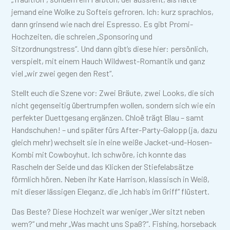
jemand eine Wolke zu Softeis gefroren. Ich: kurz sprachlos,
dann grinsend wie nach drei Espresso. Es gibt Promi-
Hochzeiten, die schreien „Sponsoring und
Sitzordnungstress“. Und dann gibt’s diese hier: persönlich,
verspielt, mit einem Hauch Wildwest-Romantik und ganz
viel „wir zwei gegen den Rest“.
Stellt euch die Szene vor: Zwei Bräute, zwei Looks, die sich
nicht gegenseitig übertrumpfen wollen, sondern sich wie ein
perfekter Duettgesang ergänzen. Chloë trägt Blau – samt
Handschuhen! – und später fürs After-Party-Galopp (ja, dazu
gleich mehr) wechselt sie in eine weiße Jacket-und-Hosen-
Kombi mit Cowboyhut. Ich schwöre, ich konnte das
Rascheln der Seide und das Klicken der Stiefelabsätze
förmlich hören. Neben ihr Kate Harrison, klassisch in Weiß,
mit dieser lässigen Eleganz, die „Ich hab’s im Griff“ flüstert.
Das Beste? Diese Hochzeit war weniger „Wer sitzt neben
wem?“ und mehr „Was macht uns Spaß?“. Fishing, horseback