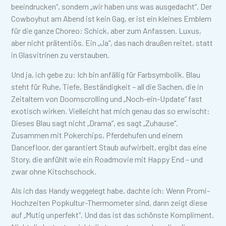
beeindrucken“, sondern „wir haben uns was ausgedacht“. Der
Cowboyhut am Abend ist kein Gag, er ist ein kleines Emblem
für die ganze Choreo: Schick, aber zum Anfassen. Luxus,
aber nicht prätentiös. Ein „Ja“, das nach draußen reitet, statt
in Glasvitrinen zu verstauben.
Und ja, ich gebe zu: Ich bin anfällig für Farbsymbolik. Blau
steht für Ruhe, Tiefe, Beständigkeit – all die Sachen, die in
Zeitaltern von Doomscrolling und „Noch-ein-Update“ fast
exotisch wirken. Vielleicht hat mich genau das so erwischt:
Dieses Blau sagt nicht „Drama“, es sagt „Zuhause“.
Zusammen mit Pokerchips, Pferdehufen und einem
Dancefloor, der garantiert Staub aufwirbelt, ergibt das eine
Story, die anfühlt wie ein Roadmovie mit Happy End – und
zwar ohne Kitschschock.
Als ich das Handy weggelegt habe, dachte ich: Wenn Promi-
Hochzeiten Popkultur-Thermometer sind, dann zeigt diese
auf „Mutig unperfekt“. Und das ist das schönste Kompliment.