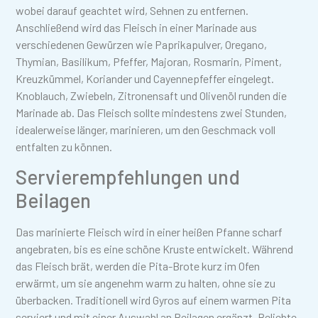
wobei darauf geachtet wird, Sehnen zu entfernen.
Anschließend wird das Fleisch in einer Marinade aus
verschiedenen Gewürzen wie Paprikapulver, Oregano,
Thymian, Basilikum, Pfeffer, Majoran, Rosmarin, Piment,
Kreuzkümmel, Koriander und Cayennepfeffer eingelegt.
Knoblauch, Zwiebeln, Zitronensaft und Olivenöl runden die
Marinade ab. Das Fleisch sollte mindestens zwei Stunden,
idealerweise länger, marinieren, um den Geschmack voll
entfalten zu können.
Servierempfehlungen und
Beilagen
Das marinierte Fleisch wird in einer heißen Pfanne scharf
angebraten, bis es eine schöne Kruste entwickelt. Während
das Fleisch brät, werden die Pita-Brote kurz im Ofen
erwärmt, um sie angenehm warm zu halten, ohne sie zu
überbacken. Traditionell wird Gyros auf einem warmen Pita
serviert und mit einer Auswahl an Beilagen ergänzt. Beliebte