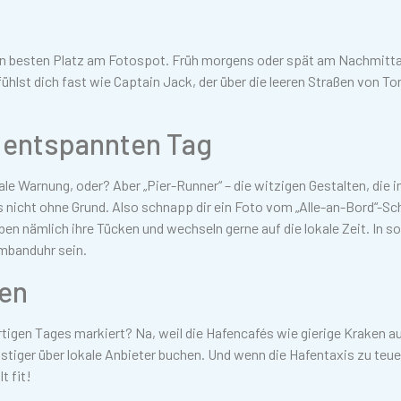
en besten Platz am Fotospot. Früh morgens oder spät am Nachmitta
u fühlst dich fast wie Captain Jack, der über die leeren Straßen von To
n entspannten Tag
iale Warnung, oder? Aber „Pier-Runner“ – die witzigen Gestalten, die 
s nicht ohne Grund. Also schnapp dir ein Foto vom „Alle-an-Bord“-Sch
aben nämlich ihre Tücken und wechseln gerne auf die lokale Zeit. In so
rmbanduhr sein.
ren
igen Tages markiert? Na, weil die Hafencafés wie gierige Kraken au
tiger über lokale Anbieter buchen. Und wenn die Hafentaxis zu teuer
t fit!