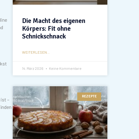
line
Die Macht des eigenen
nd
Körpers: Fit ohne
Schnickschnack
WEITERLESEN...
ckst
14. März 2026
Keine Kommentare
REZEPTE
ist –
finden