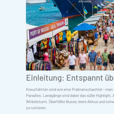
Einleitung: Entspannt üb
Kreuzfahrten sind wie eine Pralinenschachtel – man 
Paradies. Landgänge sind dabei das süße Highlight. 
Wirbelsturm. Überfüllte Busse, leere Akkus und sch
zu ruinieren.