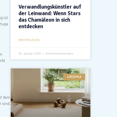
Verwandlungskünstler auf
der Leinwand: Wenn Stars
g ist
das Chamäleon in sich
rtuga
entdecken
WEITERLESEN...
30. Januar 2026
Keine Kommentare
im
ild
LIFESTYLE
f dein
 sind,