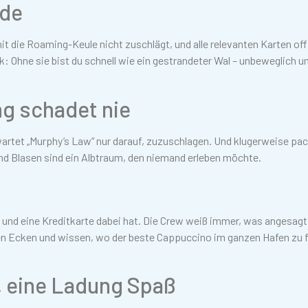
ide
t die Roaming-Keule nicht zuschlägt, und alle relevanten Karten off
Ohne sie bist du schnell wie ein gestrandeter Wal – unbeweglich u
ng schadet nie
rtet „Murphy’s Law“ nur darauf, zuzuschlagen. Und klugerweise pa
und Blasen sind ein Albtraum, den niemand erleben möchte.
und eine Kreditkarte dabei hat. Die Crew weiß immer, was angesagt 
ten Ecken und wissen, wo der beste Cappuccino im ganzen Hafen zu 
g, eine Ladung Spaß