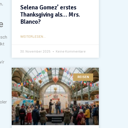
n,
Selena Gomez’ erstes
Thanksgiving als… Mrs.
Blanco?
e
isch
WEITERLESEN...
lkt
30. November 2025
Keine Kommentare
wir
REISEN
oler
z