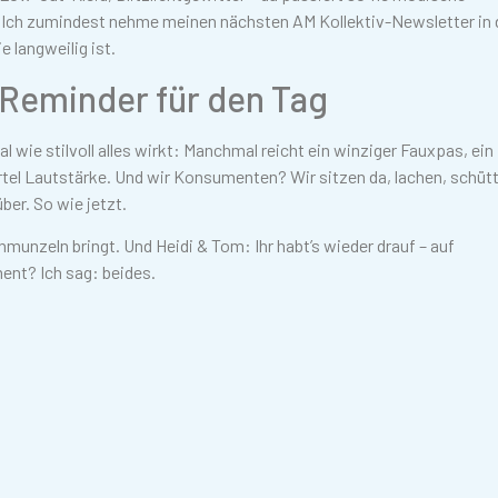
gt. Ich zumindest nehme meinen nächsten AM Kollektiv-Newsletter in
 langweilig ist.
-Reminder für den Tag
wie stilvoll alles wirkt: Manchmal reicht ein winziger Fauxpas, ein
ertel Lautstärke. Und wir Konsumenten? Wir sitzen da, lachen, schüt
ber. So wie jetzt.
munzeln bringt. Und Heidi & Tom: Ihr habt’s wieder drauf – auf
nt? Ich sag: beides.