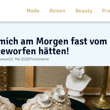
Mode
Reisen
Beauty
Pr
mich am Morgen fast vom
geworfen hätten!
kewyn
22. Mai 2026
Prominente