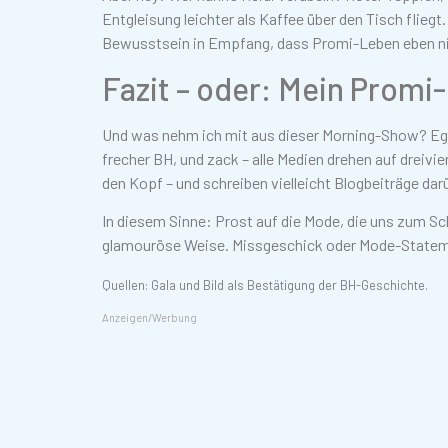
Entgleisung leichter als Kaffee über den Tisch flie
Bewusstsein in Empfang, dass Promi-Leben eben nie
Fazit – oder: Mein Promi
Und was nehm ich mit aus dieser Morning-Show? Egal 
frecher BH, und zack – alle Medien drehen auf dreivi
den Kopf – und schreiben vielleicht Blogbeiträge darü
In diesem Sinne: Prost auf die Mode, die uns zum Sch
glamouröse Weise. Missgeschick oder Mode-Stateme
Quellen: Gala und Bild als Bestätigung der BH-Geschichte.
Anzeigen/Werbung