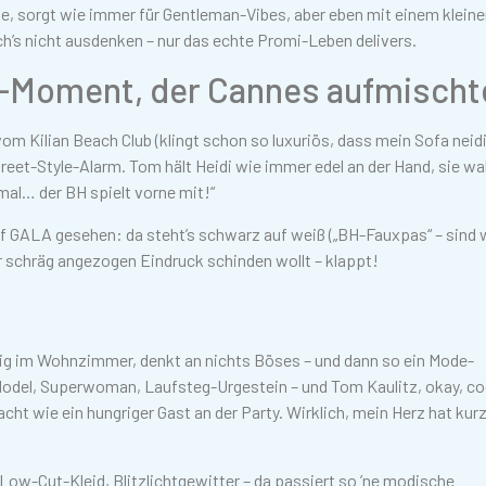
ge, sorgt wie immer für Gentleman-Vibes, aber eben mit einem kleine
ch’s nicht ausdenken – nur das echte Promi-Leben delivers.
H-Moment, der Cannes aufmischt
vom Kilian Beach Club (klingt schon so luxuriös, dass mein Sofa neid
treet-Style-Alarm. Tom hält Heidi wie immer edel an der Hand, sie wa
mal… der BH spielt vorne mit!“
auf GALA gesehen: da steht’s schwarz auf weiß („BH-Fauxpas“ – sind 
r schräg angezogen Eindruck schinden wollt – klappt!
ig im Wohnzimmer, denkt an nichts Böses – und dann so ein Mode-
 Model, Superwoman, Laufsteg-Urgestein – und Tom Kaulitz, okay, co
cht wie ein hungriger Gast an der Party. Wirklich, mein Herz hat kur
Low-Cut-Kleid, Blitzlichtgewitter – da passiert so ’ne modische