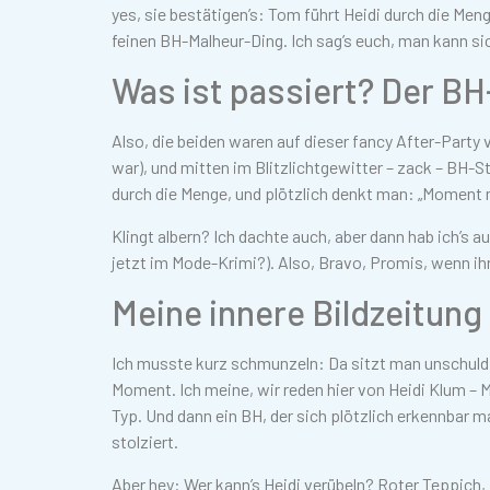
yes, sie bestätigen’s: Tom führt Heidi durch die Men
feinen BH-Malheur-Ding. Ich sag’s euch, man kann si
Was ist passiert? Der B
Also, die beiden waren auf dieser fancy After-Party 
war), und mitten im Blitzlichtgewitter – zack – BH-S
durch die Menge, und plötzlich denkt man: „Moment 
Klingt albern? Ich dachte auch, aber dann hab ich’s 
jetzt im Mode-Krimi?). Also, Bravo, Promis, wenn ih
Meine innere Bildzeitung
Ich musste kurz schmunzeln: Da sitzt man unschuld
Moment. Ich meine, wir reden hier von Heidi Klum –
Typ. Und dann ein BH, der sich plötzlich erkennbar ma
stolziert.
Aber hey: Wer kann’s Heidi verübeln? Roter Teppich, 